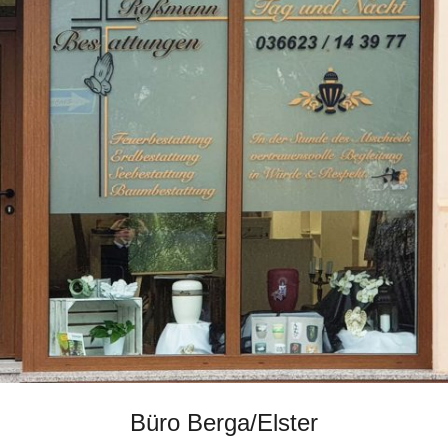
B
ü
ro Berga/Elster